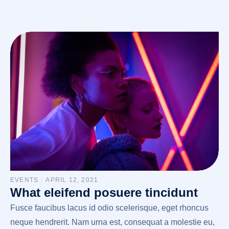
EVENTS
/
APRIL 12, 2021
What eleifend posuere tincidunt
Fusce faucibus lacus id odio scelerisque, eget rhoncus
neque hendrerit. Nam urna est, consequat a molestie eu,